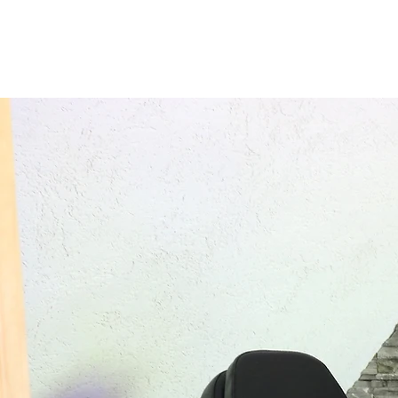
kontakt@tattoo61.de
07723/6569693